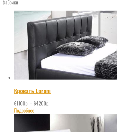
фабрики
Кровать Lorani
61100
р.
–
64200
р.
Подробнее