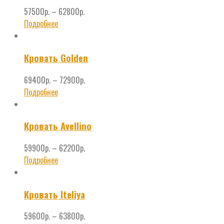
57500
р.
–
62800
р.
Подробнее
Кровать Golden
69400
р.
–
72900
р.
Подробнее
Кровать Avellino
59900
р.
–
62200
р.
Подробнее
Кровать Iteliya
59600
р.
–
63800
р.