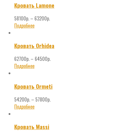
Кровать Lamone
58100
р.
–
63200
р.
Подробнее
Кровать Orhidea
62700
р.
–
64500
р.
Подробнее
Кровать Ormeti
54200
р.
–
57800
р.
Подробнее
Кровать Massi