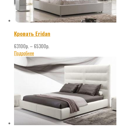
Кровать Eridan
63100
р.
–
65300
р.
Подробнее