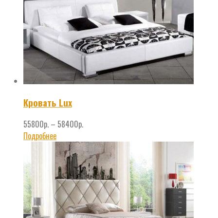
Кровать Lux
55800
р.
–
58400
р.
Подробнее