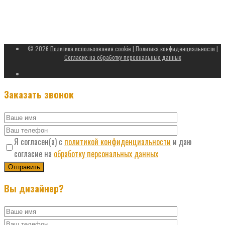
Москва, ул. Солнечногорская 4, стр. 22, м. Водный стадион /
м. Речной вокзал, территория ОАО «Моссельмаш»
За день необходимо согласовать время приезда
© 2026
Политика использования cookie
|
Политика конфиденциальности
|
Согласие на обработку персональных данных
Заказать звонок
Я согласен(а) с
политикой конфиденциальности
и даю
согласие на
обработку персональных данных
Вы дизайнер?