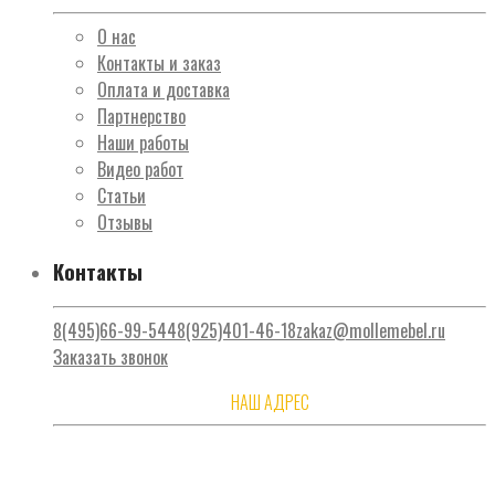
О нас
Контакты и заказ
Оплата и доставка
Партнерство
Наши работы
Видео работ
Статьи
Отзывы
Контакты
8(495)66-99-544
8(925)401-46-18
zakaz@mollemebel.ru
Заказать звонок
НАШ АДРЕС
Москва, ул. Солнечногорская 4, стр. 22, м. Водный стадион /
м. Речной вокзал, территория ОАО «Моссельмаш»