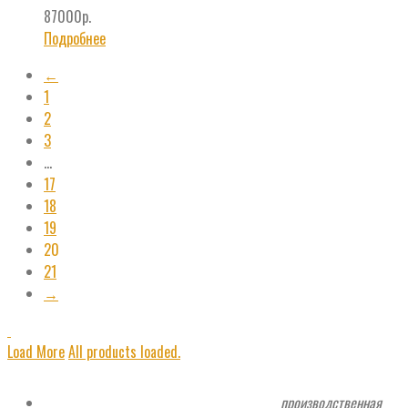
87000
р.
Подробнее
←
1
2
3
…
17
18
19
20
21
→
Load More
All products loaded.
производственная