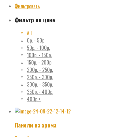
Фильтровать
Фильтр по цене
All
0
р.
-
50
р.
50
р.
-
100
р.
100
р.
-
150
р.
150
р.
-
200
р.
200
р.
-
250
р.
250
р.
-
300
р.
300
р.
-
350
р.
350
р.
-
400
р.
400
р.
+
Панели из хрома