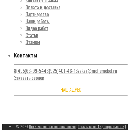
Контакты и заказ
Оплата и доставка
Партнерство
Наши работы
Видео работ
Статьи
Отзывы
Контакты
8(495)66-99-544
8(925)401-46-18
zakaz@mollemebel.ru
Заказать звонок
НАШ АДРЕС
Москва, ул. Солнечногорская 4, стр. 22, м. Водный стадион /
м. Речной вокзал, территория ОАО «Моссельмаш»
За день необходимо согласовать время приезда
© 2026
Политика использования cookie
|
Политика конфиденциальности
|