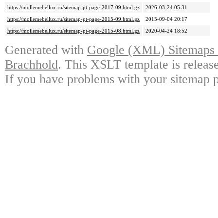
https://mollemebellux.ru/sitemap-pt-page-2017-09.html.gz
2026-03-24 05:31
https://mollemebellux.ru/sitemap-pt-page-2015-09.html.gz
2015-09-04 20:17
https://mollemebellux.ru/sitemap-pt-page-2015-08.html.gz
2020-04-24 18:52
Generated with
Google (XML) Sitemaps G
Brachhold
. This XSLT template is releas
If you have problems with your sitemap p