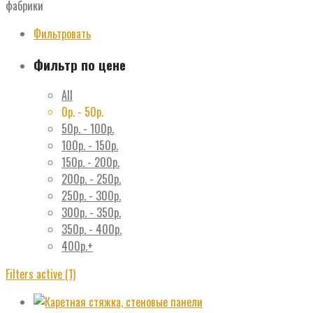
фабрики
Фильтровать
Фильтр по цене
All
0
р.
-
50
р.
50
р.
-
100
р.
100
р.
-
150
р.
150
р.
-
200
р.
200
р.
-
250
р.
250
р.
-
300
р.
300
р.
-
350
р.
350
р.
-
400
р.
400
р.
+
Filters active
(1)