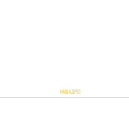
НАШ АДРЕС
 м. Речной вокзал, территория ОАО «Моссельмаш»